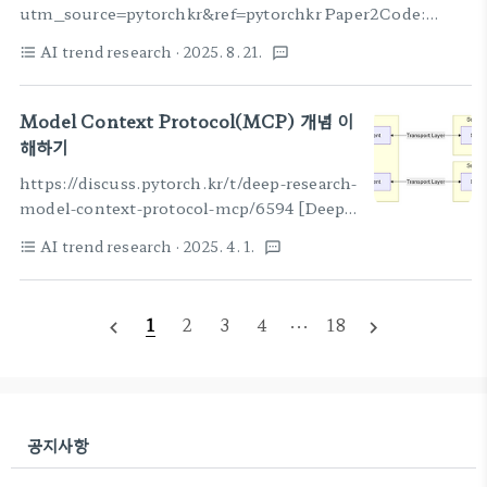
utm_source=pytorchkr&ref=pytorchkr Paper2Code:
Automating Code Generation from Scientific Papers in
AI trend research
· 2025. 8. 21.
format_list_bulleted
textsms
Machine LearningDespite the rapid growth of machine
learning research, corresponding code implementations
are often unavailable, making it slow and labor-intensive
Model Context Protocol(MCP) 개념 이
for researchers to reproduce results and build upon prior
해하기
work. In the meantime, recent Large Languag..
https://discuss.pytorch.kr/t/deep-research-
model-context-protocol-mcp/6594 [Deep
Research] Model Context Protocol(MCP)
AI trend research
· 2025. 4. 1.
format_list_bulleted
textsms
개념 및 이해를 위한 학습 자료MCP(Model
Context Protocol) 개념 및 이해를 위한 학습 자료
MCP의 기본 개념 및 역할 MCP(Model Context
1
2
3
4
···
18
navigate_before
navigate_next
Protocol)는 AI 모델과 외부 데이터 소스 또는 도구
를 연결해주는 개방형 표준 프로토콜입니다. 쉽게 말
해discuss.pytorch.kr 1. MCP의 기본 개념 및 역
할 MCP(Model Context Protocol)는 AI 모델
과 외부 데이터 소스 또는 도구를 연결해주는 개방형
공지사항
표준 프로토콜입니다. 쉽게 말해..