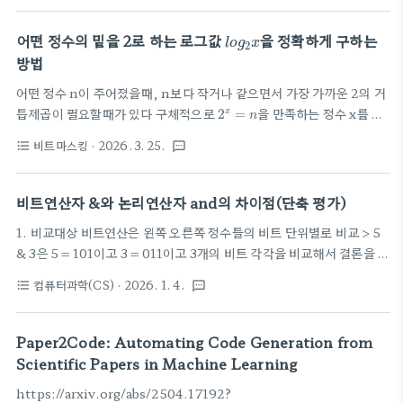
그렇지만 실행시간에는 확실한 차이가 있다. gemini를 이용해 실제 둘
l
o
g
2
x
의 실행시간의 테스트 코드를 짜서 비교해본다. import timeimport
어떤 정수의 밑을 2로 하는 로그값
을 정확하게 구하는
l
o
g
x
2
random# 1. 테스트 환경 셋팅N = 1000000 # 100만 개의 데이터
방법
print(f"🚀 테스트 데이터 생성 중... (크기: {N}개)")A =
어떤 정수 n이 주어졌을때, n보다 작거나 같으면서 가장 가까운 2의 거
[random.randint(1, 1000000) for _ in range(N)]print("✅
2
x
=
n
듭제곱이 필요할때가 있다 구체적으로
을 만족하는 정수 x를 찾
x
2
=
데이터 준비 완료!\n")..
n
고 싶을 때가 있다. 제일 쉬운 방법은? import mathn =
비트마스킹
· 2026. 3. 25.
format_list_bulleted
textsms
int(input())print(int(math.log2(n))) 근데 얘는 문제가 n이 엄
청 크면 실수오차 발생으로 틀릴 수 있다는거 이를 피하는 방법은 2씩 직
접 곱해서 찾는 방법이 있고 import mathn = int(input())x = 0v
비트연산자 &와 논리연산자 and의 차이점(단축 평가)
= 1while v n: break x += 1 print(x) 그런데 이 방법은 O(logN)이
1. 비교대상 비트연산은 왼쪽 오른쪽 정수들의 비트 단위별로 비교 > 5
다. 메소드 중에 bit_length()라는 메소드가 있다 어떤 정수를 이진수
& 3은 5 = 101이고 3 = 011이고 3개의 비트 각각을 비교해서 결론을 낸
로 표현할때 그 이..
다. 1 & 0 = 0, 0 & 1 = 0, 1 & 1 = 1이므로 5 & 3 = 001 = 1이다. 논리
컴퓨터과학(CS)
· 2026. 1. 4.
format_list_bulleted
textsms
연산은 불리언 값 True, False끼리 비교 > 5 and 3하면 5와 3은 컴퓨
터에서 True로 인식하여 결과는 True가 된다 2. 단축평가 논리연산은
단축평가를 한다. 중간에 전체 결론이 확실하게 나면 그 뒤의 연산은 수
Paper2Code: Automating Code Generation from
행하지 않는다. 비트연산은 단축평가를 하지 않는다. 반드시 모든 비트
Scientific Papers in Machine Learning
단위들을 비교한다. 예를 들어 5 and 0 and 3은 5 and 0 = 0이고 여기
https://arxiv.org/abs/2504.17192?
서 and 더 해봤자 무조건 0이므로 0 and 3을 평가하지 ..