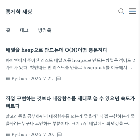
통계학 세상
홈
태그
방명록
배열을 heap으로 만드는데 O(N)이면 충분하다
파이썬에서 주어진 리스트 배열 A를 heap으로 만드는 방법은 적어도 2
가지가 있다. 첫번째는 빈 리스트를 만들고 heappush를 이용해서 하
나씩 집어넣는 방법 A의 원소를 하나씩 순회해서 heappush하므로
Python
· 2026. 7. 21.
format_list_bulleted
textsms
O(NlogN)이다. 두번째 방법은 heapq에서 지원하는 heapify()를 사
용하는 것이다. 집어넣기만 하면 주어진 배열을 바로 heap으로 만들어
준다. 이 방법의 시간복잡도는... 놀랍게도 O(N)이다. 실제로 두 방법
직접 구현하는 것보다 내장함수를 제대로 쓸 수 있으면 속도가
의 시간을 비교해보면.. import heapqimport randomimport
빠르다
time# 테스트할 데이터 크기 목록 (1만, 10만, 100만, 500
알고리즘을 공부하면서 내장함수를 쓰는게 좋을까? 직접 구현하는게 좋
만)data_sizes = [10000, 100000, 1000000,
을까?는 누구나 고민하는 부분이다. 크기 n인 배열에서 최댓값을 구하
5000000]print(f"{'Data Si..
고자 할때 어떻게 하는가? max(A)로 바로 구하거나, for문을 돌아서
Python
· 2026. 7. 20.
format_list_bulleted
textsms
최댓값을 갱신해서 찾는다. 어떻게 해도 둘의 시간복잡도는 O(N)이다.