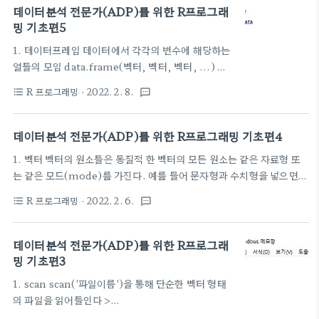
sep=, collapse=) 주어진 문자열들을 sep를 연결해서 출력함
데이터분석 전문가(ADP)를 위한 R프로그래
collapse는 벡터들을 연결해서 연결되는 결과가 여러개가 나오는경우
밍 기초편5
collapse에서 지정한 문자로 이들을 연결시켜서 하나로 만든다 >
1. 데이터프레임 데이터에서 각각의 변수에 해당하는
paste('taeyeon','love',sep='-') [1] "taeyeon-love" > p..
열들의 모임 data.frame(벡터, 벡터, 벡터, ...) 벡
터들로 데이터셋을 생성함 혹은 열 변수벡터로 데이터
R 프로그래밍
· 2022. 2. 8.
format_list_bulleted
textsms
셋을 생성 혹은 data.frame(변수1이름=값, 변수2
이름=값, 변수3이름=값,.....) > a b c d d a b c 1 1
5 9 2 2 6 10 3 3 7 11 4 4 8 12 > new new a b c d
데이터분석 전문가(ADP)를 위한 R프로그래밍 기초편4
1 1 2 3 a N=100 > dtfm dtfm$lab [1] "" "" ""
1. 벡터 벡터의 원소들은 동질적 한 벡터의 모든 원소는 같은 자료형 또
"" "" "" "" "" "" "" "" "" "" "" "" "" "" "" "" ""
는 같은 모드(mode)를 가진다. 예를 들어 문자형과 수치형을 넣으면
"" "" "" "" "" "" "" "" "" "" "" "" "" "" "" "" ""
모두 문자형으로 통일된다 > v v [1] "yun" "13" "22" 벡터는 위치로
"" "" "" "" [42] "" "" "" "" "" ""..
R 프로그래밍
· 2022. 2. 6.
format_list_bulleted
textsms
indexing가능 v[2]는 v의 2번째 원소 벡터는 인덱스를 통해 여러 개
의 원소로 구성된 하위 벡터를 반환할 수 있다 v[c(2,3)]은 v벡터의 2
번째, 3번째 원소로 구성된 하위벡터 인덱스에 -를 붙이면 해당 번호는
데이터분석 전문가(ADP)를 위한 R프로그래
제외한 나머지 번호의 원소를 가져옴 v[-c(2,3)]은 2,3번째 값을 제외
밍 기초편3
한 하위벡터 > v v[2] [1] 21 > v[c(2,3)] [1] 21 42 > v[-c(2,3)]
1. scan scan('파일이름')을 통해 단순한 벡터 형태
[1] 33 32 5 4 432 21 벡터의 원소들도 이름을 가질 수 있다 >..
의 파일을 읽어들인다 >
scan('/cloud/project/file.txt') Read 3 items