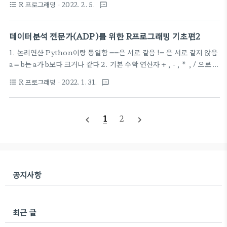
R 프로그래밍
· 2022. 2. 5.
format_list_bulleted
textsms
[1] 123 4 5 2. read.csv read.csv('파일이름',
header=T, stringsAsFactors=, as.is=,
na.strings=)를 통해 CSV 파일을 읽는다
데이터분석 전문가(ADP)를 위한 R프로그래밍 기초편2
header=T를 하면 맨 첫줄을 변수명으로 인식함 >
1. 논리연산 Python이랑 동일함 ==은 서로 같음 != 은 서로 같지 않음
student str(student) 'data.frame':7 obs. of
a = b는 a가 b보다 크거나 같다 2. 기본 수학 연산자 + , - , * , / 으로 더
5 variables:
하기 빼기 곱하기 나누기 ^ 으로 n제곱 연산 > 5^3 [1] 125 > 5+3 [1]
N
a
m
e
:
c
h
r
"
J
a
n
e
""
J
u
l
i
a
""
T
o
m
""
M
i
k
e
"
.
.
.
:
"
"
"
"
"
"
"
"
.
.
.
N
a
R 프로그래밍
m
e
c
h
r
J
· 2022. 1. 31.
a
n
e
J
u
l
i
a
T
o
m
M
i
k
e
format_list_bulleted
textsms
8 > 5-3 [1] 2 > 5*3 [1] 15 > 12/3 [1] 4 > 12//3 Error:
Age : int 21 22 25 22 23 21 26 $ Height : int
unexpected '/' in "12//" 3. 특수 논리 연산자 ! 은 부정연산 & 는
168 157 178 182 1..
and 연산 | 은 or 연산 > 3 == 5 [1] FALSE > !(3==5) [1] TRUE >
1
2
navigate_before
navigate_next
TRUE & FALSE [1] FALSE > TRUE | FALSE [1] TRUE 4.
벡터 인덱..
공지사항
최근 글