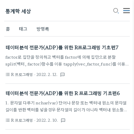
통계학 세상
홈
태그
방명록
데이터분석 전문가(ADP)를 위한 R프로그래밍 기초편7
factor로 집단을 정의하고 벡터를 factor에 의해 집단으로 분할
split(벡터, factor)함수를 이용 tapply(vec,factor,func)를 이용하
A
[
1
]
24
23
25
여 집단별로 함수를 적용한다 > v w f groups groups
B
[
1
]
24
23
25
A
R 프로그래밍
· 2022. 2. 12.
format_list_bulleted
C
[
1
]
75
>
g
r
o
u
p
s
2
g
r
o
u
p
s
2
B
[
1
]
92
84
textsms
[1] 52 46
A [1] 87 86 68
C
[
1
]
75
>
2
2
[
1
]
92
84
C
g
r
o
u
p
s
g
r
o
u
p
s
B
A
[
1
]
24
23
25
[1] 77 > groups3 groups3
B [1] 52 46 $C [1] 75 >
[
1
]
24
23
25
A
tapply(v,f,mean) A B C 24 49 75 > tapply(w,f,sum) A B C
데이터분석 전문가(ADP)를 위한 R 프로그래밍 기초편6
241 176 77 데이터프레임을 여러 집단으로 분할하기 역시 split(벡터,
1. 문자열 다루기 nchar(var) 단어나 문장 또는 벡터내 원소의 문자열
factor)함수를 이..
길이를 반환 벡터를 넣을경우 문자열의 길이가 아니라 벡터내 원소들의
문자열 길이를 벡터로 반환 > nchar('abcdefg') [1] 7 >
R 프로그래밍
· 2022. 2. 10.
format_list_bulleted
textsms
nchar(c(1,2,3,4,5,6)) [1] 1 1 1 1 1 1 >
nchar(c('ab',1,2,3,'abcdef')) [1] 2 1 1 1 6 paste(단어1, 단어2,