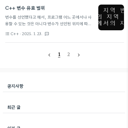
floa..
이 있고, 사용되는 식 외에서도 유효함 R-value는 대입 연산자의 오른
C++ 변수 유효 범위
쪽에 나타나는 값으로, 임시 값이나 메모리상에 위치가 없는 값을 가리
변수를 선언했다고 해서, 프로그램 어느 곳에서나 사
키는 표현식 예: 임시 객체, 리터럴 대체로 이름이 없고, 사용되는 식에
용할 수 있는 것은 아니다 변수가 선언된 위치에 따라
서만 유효함 a = 1;1 = a; // 오류, 1은 L-value가 될수 없음a = b+1;
사용할 수 있는 범위가 결정 예를 들어 어떤 함수에서
b+1 = a; //..
C++
· 2025. 1. 23.
format_list_bulleted
textsms
value라는 변수를 선언하면 value는 해당 함수에서
만 사용 가능하다 이를 지역 범위(local scope)라고
부른다 같은 지역 범위에서 이름이 같은 변수가 없는
1
2
navigate_before
navigate_next
'단일 정의 규칙'만 잘 지킨다면, 다른 범위에서는 같
은 이름으로 변수를 선언해도 오류가 발생하지 않는
다 #include using namespace std;void
print() { //함수 내부의 지역 변수 int value = 10;
cout C++에는 많은 종류의 범위가 있는데 1) 구
공지사항
문 범위 if, for, while 등 구문 안에서만 유효 2) 지
역 범위(블록 범..
최근 글