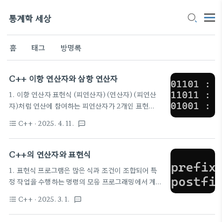
통계학 세상
홈
태그
방명록
C++ 이항 연산자와 삼항 연산자
1. 이항 연산자 표현식 (피연산자) (연산자) (피연산
자)처럼 연산에 참여하는 피연산자가 2개인 표현
식 대부분의 산술 연산자와 관계 연산자가 여기에 속
C++
· 2025. 4. 11.
format_list_bulleted
textsms
함 1) 산술연산자(수치 계산) 대입: a = 10 더하기: a
+ b 빼기: a - b 곱하기: a * b 나누기: a / b 나머지: a
% b 2) 관계 연산자 (true/ false로 관계 평가) 같음
C++의 연산자와 표현식
: a == b 같지 않음: a != b 초과: a > b 이상: a >=
1. 표현식 프로그램은 많은 식과 조건이 조합되어 특
b 미만: a 이하: a 3) 논리 연산자 논리 AND(둘 다
정 작업을 수행하는 명령의 모음 프로그래밍에서 계산
true일때만 true) : a && b 논리 OR(둘 중 하나만
할 때 사용하는 식을 표현식(expression) 계산을 수
true여도 true이고 둘 다 false일때만 false) : a ||
C++
· 2025. 3. 1.
format_list_bulleted
textsms
행하는 것이 목적이므로, 항상 결과를 가진다 따라서
b 4)비트 연산자 AND : a & b OR : a | b X..
대부분의 표현식은 여러개의 피연산자와 연산자로 구