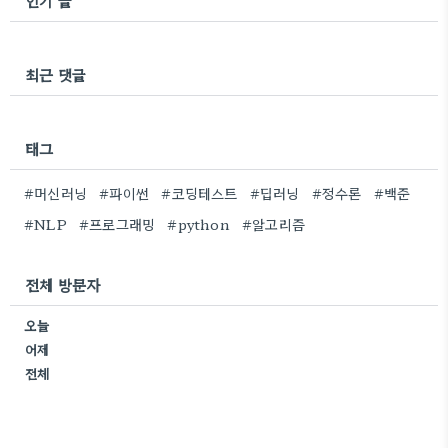
인기 글
최근 댓글
태그
#머신러닝
#파이썬
#코딩테스트
#딥러닝
#정수론
#백준
#NLP
#프로그래밍
#python
#알고리즘
전체 방문자
오늘
어제
전체