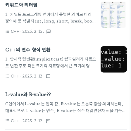
성 연산자는 연산의 종류를 결정하고 피연산자는 연산
키워드와 리터럴
에 참여하는 값 또는 식별자이다 표현식: 1 + 2 1,2는
1. 키워드 프로그래밍 언어에서 특별한 의미로 미리
피연산자 +는 연산자 2. 상수 표현식 상수로만 이뤄
정의해 둔 식별자 int, long, short, break, bool,
진 단순한 표현식 상수는 1, 12.345, 'A'같이 변하지
case, catch, else, if, and,.... char, int, float
않는 값 3. 단항 연산자 표현식 연산자와 피연산자가
C++
· 2025. 2. 15.
format_list_bulleted
textsms
등 데이터 형식부터 using, return 등 여러 문법들
일대일로 매칭되는 표현식 연산에 참여하는 피연산자
이 키워드 변수, 함수, 클래스 등 식별자를 정의할
가 하나인 표현식이다 형변환, 부호변경, 증감 연산자
때 미리 정의된 키워드와 똑같은 이름으로는 만들 수
C++의 변수 형식 변환
등이 모두 포함 부호 연산자: +a, -a 증감 연산자:
없음 1) 키워드는 식별자로 사용할 수 없다 2) 식별자
++a,..
1. 암시적 형변환(implicit cast) 컴파일러가 자동으
는 대소문자, 숫자, 문자로만 구성할 수 있다 3) 식별
로 변환 주로 작은 크기의 자료형에서 큰 크기의 형식
자는 대소문자, _(밑줄)로만 시작해야한다. 숫자로는
으로 변환 #include using namespace std;int
시작할 수 없다 4) 대문자와 소문자를 구별한다.
C++
· 2025. 2. 12.
format_list_bulleted
textsms
main(){ float float_value = 1.5f; // 원본 데이
nValue, nvalue, NVALUE... 등등은 모두 다른
터는 부동 소수점 형 1.5 double double_value =
것 2. 리터럴 코드에 직접 표현된 변하지 않는 값..
float_value; // 숫자 승격: 데이터 유실 없음 int
L-value와 R-value??
int_value = float_value; //숫자 변환: 데이터 유
C언어에서 L-value는 왼쪽 값, R-value는 오른쪽 값을 의미하는데,
실 발생 cout double는 float와 같은 부동소수점
대표적으로 L-value는 변수, R-value는 상수 대입연산자 = 을 기준으
계열인데 더 큰 자료형이므로, 유실없이 float형을 자
로 왼쪽 항을 L-value, 오른쪽 항을 R-value 표준 C++에서는 L-
동으로 double형으로 바꾼다 이를 숫자 승격이라고
C++
· 2025. 2. 12.
format_list_bulleted
textsms
value는 대입 연산자의 왼쪽에 나타나는 값으로, 메모리 위치를 가리키
부른다(암시적 형변환) double double_value =
거나 수정할 수 있는 표현식 예: 변수 이름, 배열 요소, 클래스 멤버 이름