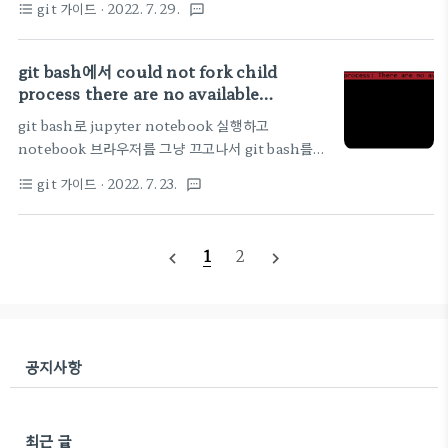
전 commit)으로 되돌리기 이미 git에 의해 버전관
git 가이드
· 2022. 7. 29.
format_list_bulleted
textsms
mv * ~02pjt/project로 하면
리가 되고 있는 파일만 가능함(staging area에 올라
가 ..
git bash에서 could not fork child
process there are no available
terminals (-1) 에러 해결법
git bash로 jupyter notebook 실행하고
notebook 브라우저를 그냥 끄고나서 git bash를
다시 실행하면 could not fork child process
git 가이드
· 2022. 7. 23.
format_list_bulleted
textsms
there are no available terminals (-1) 에러가
나는 경우 주피터 노트북이 완전히 종료되지 않아서
일어나는 것 같다 cmd에서 tasklist라고 쳐보면 실
1
2
navigate_before
navigate_next
행되고 있는 task 목록이 나오는데 의심되는 task를
아래와 같이 kill하면 된다. 주피터노트북에 의해 에
러가 난다고 생각하므로 검색 - cmd - taskkill /F
/IM jupyter-notebook.exe 이러고 git bash 실
행하면 정상으로 실행됨 혹은 주피터 노트북 끌 때 반
공지사항
드시 위 그림과 같이 왼쪽 quit로 종료하기
최근 글