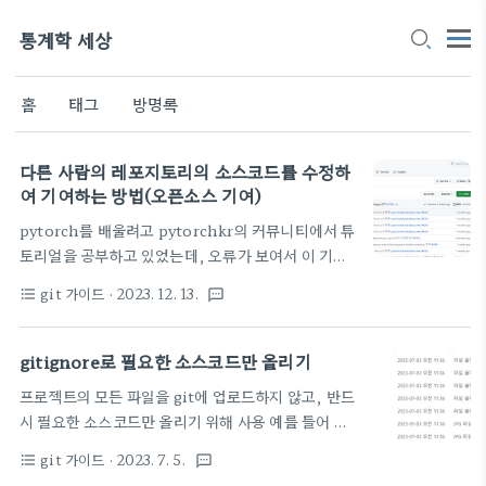
통계학 세상
홈
태그
방명록
다른 사람의 레포지토리의 소스코드를 수정하
여 기여하는 방법(오픈소스 기여)
pytorch를 배울려고 pytorchkr의 커뮤니티에서 튜
토리얼을 공부하고 있었는데, 오류가 보여서 이 기회
에 오픈소스에 기여한번 해보자는 마음에 다른 사람
git 가이드
· 2023. 12. 13.
format_list_bulleted
textsms
레포지토리에 push하는 방법을 찾아보았다 먼저 해
당 레포지토리에서 Fork하면.. 나의 레포지토리 목록
에 Fork된 레포지토리가 보인다 이 Fork된 레포지토
gitignore로 필요한 소스코드만 올리기
리에서 오류를 고쳐서 수정하고 이 레포지토리에 해당
프로젝트의 모든 파일을 git에 업로드하지 않고, 반드
내용을 commit하고 push해준다 그러면 다음과 같
시 필요한 소스코드만 올리기 위해 사용 예를 들어 위
이 compare & pull request가 뜬다 나는 이미 해
프로젝트에 포함된 파이썬의 가상환경 venv를 git에
가지고 내거는 일단 없고.. 다른사람걸로 나는 이게 안
git 가이드
· 2023. 7. 5.
format_list_bulleted
textsms
업로드할려고 한다면... 필요없는 파일들이 올라가면
뜬것 같은데..? 아무튼 혹시 없다면 commit 부분 들