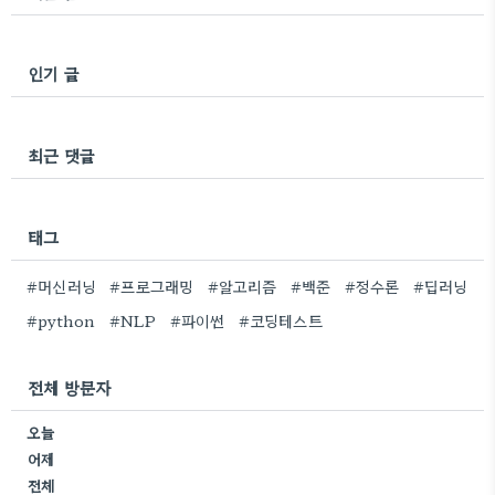
인기 글
최근 댓글
태그
#머신러닝
#프로그래밍
#알고리즘
#백준
#정수론
#딥러닝
#python
#NLP
#파이썬
#코딩테스트
전체 방문자
오늘
어제
전체