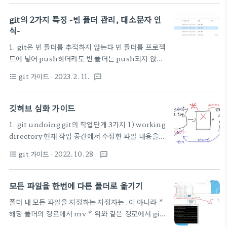
서 시간이 매우 오래걸린다 구글에 gitignore라고 검
어가보면 create pull request가 있는데 이거 누르
색하면 맨 위에 www.toptal.com 들어가면 된다
git의 2가지 특징 -빈 폴더 관리, 대소문자 인
면 open a pull request라고 나온다...
https://www.toptal.com/developers/gitignore
식-
gitignore.io Create useful .gitignore files
1. git은 빈 폴더를 추적하지 않는다 빈 폴더를 프로젝
for your project www.toptal.com 들어가면 프
트에 넣어 push하더라도 빈 폴더는 push되지 않는
로젝트에 사용된 프레임워크, 언어를 입력해준다.. 여
다 예를 들어 다음과 같이 빈 폴더를 아무거나 생성해
기서는 예를 들어 python, django, vuejs 그리고
git 가이드
· 2023. 2. 11.
format_list_bulleted
textsms
본다 그리고 commit해보면.. 변화가 없다고 나온다
생성을 눌러주면 다음과 같이 수많은 텍스트가..
실제로 아무 내용도 push가 안된다 git은 빈 폴더를
관리 대상으로 추적하지 않기 때문이다 2. 대소문자
깃허브 심화 가이드
인식 git은 파일의 대소문자를 알아차리지 못할때가
1. git undoing git의 작업단계 3가지 1) working
있다 git 은 폴더/파일명의 대소문자를 개무시한다.
directory 현재 작업 공간에서 수정한 파일 내용을
그럼 우째? (tistory.com) git 은 폴더/파일명의 대
이전 commit 상태로 되돌림 - git restore 2)
소문자를 개무시한다. 그럼 우째? 현상 : 내PC에서
git 가이드
· 2022. 10. 28.
format_list_bulleted
textsms
staging area staging area에 반영된 파일은
폴더가 소문자인데 첫글자만 대문자로 바꿔서
working directory에 되돌림 - git rm --cached -
commit push 했지만 나만 잘되고, 팀원들이 곡소
git restore --staged 3) repository commit을
모든 파일을 한번에 다른 폴더로 옮기기
리나는 상황;;;; 아놔 뭐임? 원인 : git은 파일명 또는
완료한 파일을 staging area로 되돌림 - git
..
폴더 내 모든 파일을 지정하는 지정자는 .이 아니라 *
commit --amend 2. git restore {파일 이름}
해당 폴더의 경로에서 mv * 위와 같은 경로에서 git
working directory에서 수정한 파일을 수정 전(직
bash를 열고 ~02pjt/project로 옮기고 싶으면?