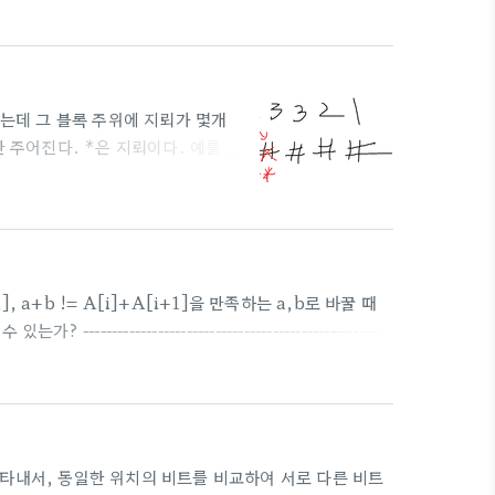
째 1을 0으로 뒤집어서 000111로 하면 111인 구간 1개
------..
있는데 그 블록 주위에 지뢰가 몇개
 주어진다. *은 지뢰이다. 예를 들
 우측 대각선 상단에 1이 쓰여있으므
 상단에 1, 바로 위 2, 우측 대각
** 이때 *을 포함해서 숨겨진 지뢰의
------------..
1], a+b != A[i]+A[i+1]을 만족하는 a,b로 바꿀 때
--------------------------------------------
------------- a = 1, b = A[i]*A[i+1]이라고 하면, A[i],A[i+1]
면 A[i],A[i+1]을 반드시 A[i]*A[i+1],..
로 나타내서, 동일한 위치의 비트를 비교하여 서로 다른 비트