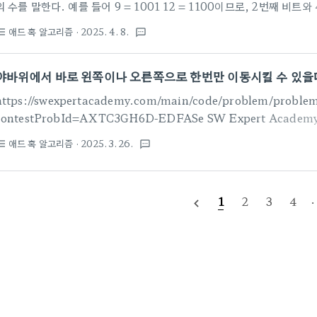
의 수를 말한다. 예를 들어 9 = 1001 12 = 1100이므로, 2번째 비트
정수 A,B가 주어질때 A이상 B이하에서 해밍거리가 가장 큰 두 정수 a,b를 아무거나 구한다.
애드 혹 알고리즘
· 2025. 4. 8.
st_bulleted
textsms
-------------------------------------------------------------------------
진수의 길이가 서로 다르다면, 앞..
야바위에서 바로 왼쪽이나 오른쪽으로 한번만 이동시킬 수 있을
https://swexpertacademy.com/main/code/problem/problem
contestProbId=AXTC3GH6D-EDFASe SW Expert Aca
이 되는 다양한 학습 컨텐츠를 확인하세요!swexpertacademy.co
애드 혹 알고리즘
· 2025. 3. 26.
st_bulleted
textsms
처음에 1번 컵에 공이 들어있다. 이 때 i번째 시행에서 ai번 컵과 bi번 
확히 한번, i번에 있는 공을 i-1번 컵이나 i+1번 컵으로 옮긴다. 전부 섞
의 개수는? ----------------------------------------------------------------------
1
2
3
4
·
navigate_before