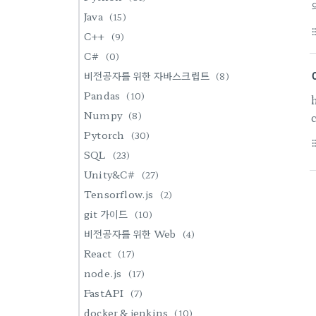
Java
(15)
format_li
C++
(9)
-
C#
(0)
비전공자를 위한 자바스크립트
(8)
Pandas
(10)
Numpy
(8)
Pytorch
(30)
format_li
SQL
(23)
Unity&C#
(27)
치
Tensorflow.js
(2)
git 가이드
(10)
비전공자를 위한 Web
(4)
React
(17)
node.js
(17)
FastAPI
(7)
docker & jenkins
(10)