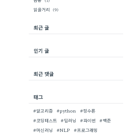
금융
(1)
읽을거리
(9)
최근 글
인기 글
최근 댓글
태그
#알고리즘
#python
#정수론
#코딩테스트
#딥러닝
#파이썬
#백준
#머신러닝
#NLP
#프로그래밍