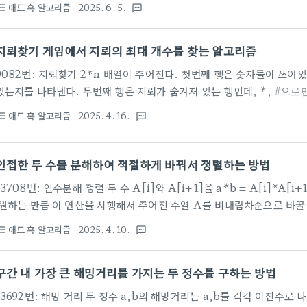
애드 혹 알고리즘
· 2025. 6. 5.
st_bulleted
textsms
들려고 한다. 100111이면, 1이 연속인 구간이 1, 111로 2개이므로 1번
만 존재하여 조건을 만족한다. 조건을 만족하게 하는 연산 횟수의 최솟값은? -
지뢰찾기 게임에서 지뢰의 최대 개수를 찾는 알고리즘
9082번: 지뢰찾기 2*n 배열이 주어진다. 첫번째 행은 숫자들이 쓰여
있는지를 나타낸다. 두번째 행은 지뢰가 숨겨져 있는 행인데, *, #으로만
어 11122####*로 주어진다면 첫번째 #은 바로 위에 1이 쓰여있고,
애드 혹 알고리즘
· 2025. 4. 16.
st_bulleted
textsms
로 지뢰가 있을 수 있다. 11122*###* 그리고 4번째 #에는 왼쪽 대각선
선 상단에 2가 쓰여있는 것으로 보아 지뢰가 있을 수 있다 11122*##
대 개수를 구한다. ---------------------------------------------------------------
인접한 두 수를 분해하여 적절하게 바꿔서 정렬하는 방법
33708번: 인수분해 정렬 두 수 A[i]와 A[i+1]을 a*b = A[i]*A[i+
원하는 만큼 이 연산을 시행해서 주어진 수열 A를 비내림차순으로 바꿀 수 있는가? ---------
------------------------------------------------------------------------
애드 혹 알고리즘
· 2025. 4. 10.
st_bulleted
textsms
을 반드시 1,A[i]*A[i+1] 반대로 a = A[i]*A[i+1], b = 1이라고 하
구간 내 가장 큰 해밍거리를 가지는 두 정수를 구하는 방법
33692번: 해밍 거리 두 정수 a,b의 해밍거리는 a,b를 각각 이진수