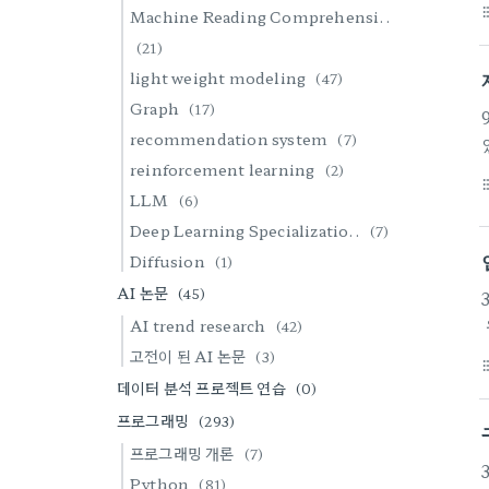
format_li
Machine Reading Comprehensi..
(21)
light weight modeling
(47)
Graph
(17)
recommendation system
(7)
reinforcement learning
(2)
format_li
LLM
(6)
Deep Learning Specializatio..
(7)
최
Diffusion
(1)
AI 논문
(45)
AI trend research
(42)
-
고전이 된 AI 논문
(3)
format_li
데이터 분석 프로젝트 연습
(0)
프로그래밍
(293)
프로그래밍 개론
(7)
Python
(81)