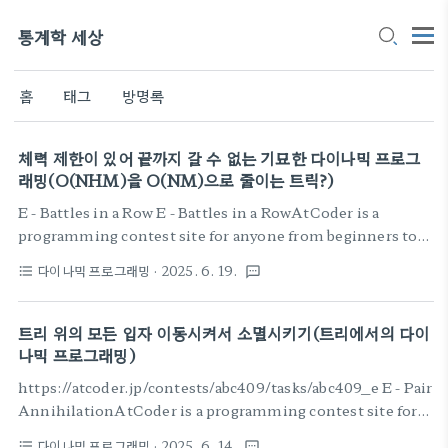
통계학 세상
홈
태그
방명록
체력 제한이 있어 끝까지 갈 수 없는 기묘한 다이나믹 프로그
래밍(O(NHM)을 O(NM)으로 줄이는 트릭?)
E - Battles in a Row E - Battles in a RowAtCoder is a
programming contest site for anyone from beginners to
experts. We hold weekly programming contests
다이나믹 프로그래밍
· 2025. 6. 19.
format_list_bulleted
textsms
online.atcoder.jp n마리의 몬스터와 차례대로 싸우고자 하는데, 현
재 체력 h 마력 m이 있다. i번째 몬스터와 싸울때 두가지 중 하나를 선
택할 수 있다. 1) 현재 체력이 A[i]이상일때, A[i]만큼 체력을 감소시
트리 위의 모든 입자 이동시켜서 소멸시키기(트리에서의 다이
키고 몬스터를 처치 2) 현재 마력이 B[i]이상일때, B[i]만큼 마력을 감
나믹 프로그래밍)
소시키고 몬스터를 처치 n마리의 몬스터를 모두 쓰러뜨리거나, 어떤 행
https://atcoder.jp/contests/abc409/tasks/abc409_e E - Pair
동도 취할 수 없으면 게임 종료 게임이 끝날때까지 몬스터를 쓰러..
AnnihilationAtCoder is a programming contest site for
anyone from beginners to experts. We hold weekly
다이나믹 프로그래밍
· 2025. 6. 14.
format_list_bulleted
textsms