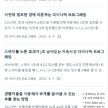
programming contests online.atcoder.jp 트리 위에 정점 i에
서 xi개의 양전자가 놓여있고, 혹은 -xi개의 전자가 놓여있다. 이때 모든
입자의 합은 0임이 보장된다. 따라서 입자들을 적절히 이동시키면 모든
이전에 점프한 양에 의존하는 다이나믹 프로그래밍
입자를 소멸시킬 수 있다. 한 입자를 간선 j를 따라 이동시키면 에너지
2253번: 점프 1번에서 n번으로 이동할건데 처음에는 1칸만 점프할 수
wj가 소모된다. 양전자와 전자가 같은 정점에 속하면 입자가 소멸된다.
있다 그 이후에는 이전에 x칸 점프했으면 이번에는 x-1,x,x+1칸 중 하
모든 입자를 완전히 소멸하는데 필요한 최소 ..
나를 선택하여 점프할 수 있다 물론 1칸 이상 점프해야한다 그리고 어떤
다이나믹 프로그래밍
· 2025. 4. 9.
format_list_bulleted
textsms
돌에는 점프할 수 없다 이때 필요한 최소 점프 횟수는? -------------------
--------------------------------------------------------------------------------
----------------------------- dp[i][j]를 i칸에 왔을때 점프한 칸의 수가 j
스위치를 누른 효과가 j초 남아있는 지속시간 다이나믹 프로그
칸일때 최소 점프 횟수라고 정의해야할텐데 문제가 n이 최대 10000인
래밍
데 점프할 수 있는 칸 수 j도 10000으로 잡으면 메모리 초과당할 것 같
30460번: 스위치 i초에 A[i] 점수를 얻는 게임 n초간 진행하는데 t초
다 그래도..
에 스위치를 눌렀을 때 t, t+1, t+2초에는 얻는 점수를 2배로 할 수 있
다 t초에 스위치를 누르면 t+3초부터 다시 스위치를 누를 수 있다 가능
다이나믹 프로그래밍
· 2025. 4. 7.
format_list_bulleted
textsms
한 점수의 최댓값은 ---------------------------------------------------------
------------------------------------------------------------------------------
- 그냥 평소대로 i초간 봤을때 스위치를 눌렀냐 안눌렀냐? dp[i][j]로 j
양팔저울을 이용해서 무게를 알아낼 수 있는
= 0,1 했더니 안풀리더라 i초에 눌렀을때 i,i+1,i+2초 점수 2배로 먹는
추를 찾는 방법
다 쳐도 i초에 안누르고 점수 그대로 가져가도.. i초에 눌..
2629번: 양팔저울 양팔저울에 1g과 4g의 추를 이용