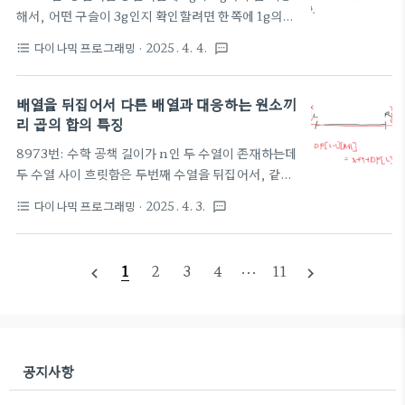
해서, 어떤 구슬이 3g인지 확인할려면 한쪽에 1g의
추, 3g의 구슬을 놓고 다른 한쪽에는 4g의 추를 올려
다이나믹 프로그래밍
· 2025. 4. 4.
format_list_bulleted
textsms
놓은 다음 양쪽이 균형을 이루는지 확인하면 된다 가
지고 있는 추와 무게를 확인하려는 구슬이 주어질때
무게를 확인이 가능한 구슬을 모두 찾는다 ------------
배열을 뒤집어서 다른 배열과 대응하는 원소끼
-----------------------------------------------------------
리 곱의 합의 특징
-----------------------------------------------------------
8973번: 수학 공책 길이가 n인 두 수열이 존재하는데
------------------------- 핵심은 한쪽에 추를 올리는 것
두 수열 사이 흐릿함은 두번째 수열을 뒤집어서, 같은
이 +라고 한다면 반대쪽에 올리는 것은 -라고 생각하
위치에 있는 두 수의 곱의 합이다 예를 들어 3 -4 -3 -3
는 것이다 한쪽에 +4g을 올리면 다른 한쪽에 ..
다이나믹 프로그래밍
· 2025. 4. 3.
format_list_bulleted
textsms
0 5는 -3 0 5를 뒤집어서 5 0 -3으로 하고 같은 위치
에 있는 원소끼리 5*3 + 0*-4 + -3*-3 = 9 + 15 =
24 앞에서부터 b개 뒤에서부터 e개를 지워서 두 수열
1
2
3
4
···
11
navigate_before
navigate_next
의 흐릿함을 되도록 크게 만들고자 한다면, 최댓값을
구하고 b,e를 구한다 -----------------------------------
-----------------------------------------------------------
----------------- 쉽게 생각할 수 있는건 앞에서부터 b
개를 지우고 뒤에서부터 e개를 지웠을때..
공지사항