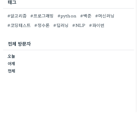
태그
#알고리즘
#프로그래밍
#python
#백준
#머신러닝
#코딩테스트
#정수론
#딥러닝
#NLP
#파이썬
전체 방문자
오늘
어제
전체