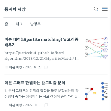
통계학 세상
홈
태그
방명록
이분 매칭(Bipartite matching) 알고리즘
배우기
https://justicehui.github.io/hard-
algorithm/2018/12/21/BipartiteMatch/ [그
래프] Bipartite Matching 이분 매칭이란? 이전
이분 매칭
· 2023. 8. 23.
format_list_bulleted
textsms
글에서 Max-Flow를 구하는 방법에 대해 알아보았
고, 마지막 부분에서는 문제 하나를 풀어보았습니다.
icpc.me/11375 문제를 풀어보았고, 문제를 그래프
이분 그래프 판별하는 알고리즘 분석
로 모델링하면 아래 사진처 justicehui.github.io
1. 문제 그래프의 정점의 집합을 둘로 분할하는데 각
29. 이분 매칭(Bipartite Match.. : 네이버블로그
집합에 속하는 정점끼리는 서로 간선이 존재하지 않도
(naver.com) 29. 이분 매칭(Bipartite
록 분할하고 싶다. 이것이 가능한지를 판별하는 프로
Matching) 지난 번에 네트워크 플로우(Network
이분 매칭
· 2022. 11. 5.
format_list_bulleted
textsms
그램을 작성해본다면? 2. DFS 알고리즘 무방향 그래
Flow) 알고리즘에 대해 공부하는 시간을 가졌습니