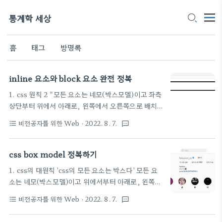
통계학 세상
홈
태그
방명록
inline 요소와 block 요소 완전 정복
1. css 원칙 2 "모든 요소는 네모(박스모델)이고 좌측
상단부터 위에서 아래로, 왼쪽에서 오른쪽으로 배치"
"display에 따라 크기와 배치가 달라진다" 박스로 쌓
비전공자를 위한 Web
· 2022. 8. 7.
format_list_bulleted
textsms
이는 태그들을 display 설정에 따라 배치해나간다 2.
block display:block 줄 바꿈이 일어나는 요소 말
그대로 블록처럼 위에서 아래로 쌓인다 화면 크기 전
css box model 정복하기
체의 가로 폭을 차지 그러니까 다음 블록을 쌓으면 다
1. css의 대원칙 'css의 모든 요소는 박스다' 모든 요
음 줄에 쌓인다 물론 width로 크기를 지정할 수 있는
소는 네모(박스모델)이고 위에서부터 아래로, 왼쪽에
데 그렇다고 해서 여러 block이 한줄에 쌓이는 것은
서 오른쪽으로 쌓인다 원으로 생긴것도 자세히보면 박
아니다 width만큼 내용물을 채우고 그만큼 우측에
비전공자를 위한 Web
· 2022. 8. 7.
format_list_bulleted
textsms
스안에 들어가있고 2. normal flow 기본적으로
margin을 자동으로 채우나봐 블록 요소 안에는, 인
inline 요소는 왼쪽에서 오른쪽으로 나아가고 block
라인 요소가 들어갈 수 있다 대표적인 블록 요소는