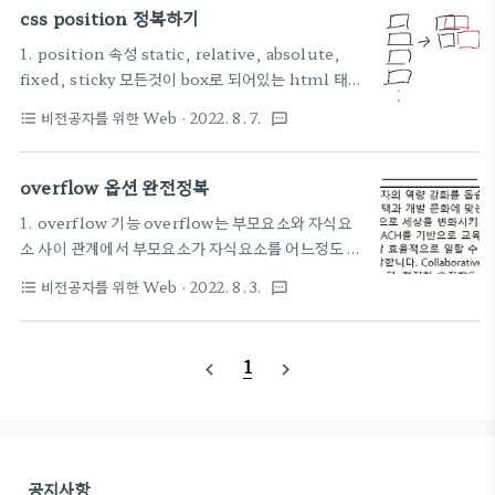
요소는 위에서부터 아래로 쌓인다 3. box model 모
css position 정복하기
div, ul,ol,li, p, hr, form 3..
든 html 요소는 box 형태로 되어있다 하나의 box는
1. position 속성 static, relative, absolute,
네 부분으로 나뉜다. margin, border, padding,
fixed, sticky 모든것이 box로 되어있는 html 태그
content padding과 margin을 구별을 잘 해야하
들은 기본적으로 위에서부터 아래로 쌓이는데, 필요
는데 테두리 border를 중심으로 안쪽에 내용물과 테
비전공자를 위한 Web
· 2022. 8. 7.
format_list_bulleted
textsms
에 따라 다르게 배치하고 싶을 때가 있다 기본값은 왼
두리 사이 공백이 padding이고 테두리와 바깥 다른
쪽이지만 오른쪽처럼 만들고 싶다면..? 2. relative
요소 사이 공백이 margin이다 기본적인 요소를 먼저
자기 자신의 static 위치를 기준으로 이동함 원래 나
overflow 옵션 완전정복
생성하고 top에 24px; 만..
자신이 있어야할 위치에서, top, left, right,
1. overflow 기능 overflow는 부모요소와 자식요
bottom의 몇 pixel만큼 위치를 옮기는 것 레이아웃
소 사이 관계에서 부모요소가 자식요소를 어느정도 보
에서 여전히 static에 공간을 차지하고 있으며, 사람
이게 만들지 결정하는 기능 기본값은 overflow:
눈에만 이동한 것처럼 보인다 3. absolute 브라우저
비전공자를 위한 Web
· 2022. 8. 3.
format_list_bulleted
textsms
visible;인데 위와 같이 자식요소(좌,우측상단 파란
화면 기준으로 위치를 이동시킴 화면에서 공중에 뜬
색박스)가 부모요소(상단 검정색 박스)를 넘어가더라
것처럼 일반적인 flow를 벗어남 일반적인 normal
도 내용을 전부 보여준다 overflow: hidden;을 주
flow에서 제..
1
navigate_before
navigate_next
면 아래와 같이 자식요소에서 넘어가는 부분을 숨겨준
다 overflow: auto;와 overflow: scroll;은
hidden에서 숨겨진 부분을 보고싶을때 스크롤 기능
을 제공한다 overflow: auto;는 자식요소가 넘어가
지 않는다면 visible처럼 전부 보여주는데, 자식요소
공지사항