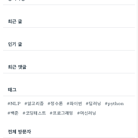
가 넘어간다면 hidden처럼 숨기고 스크롤바를 제공
한다 overflow: scroll;은 자식요..
최근 글
인기 글
최근 댓글
태그
#NLP
#알고리즘
#정수론
#파이썬
#딥러닝
#python
#백준
#코딩테스트
#프로그래밍
#머신러닝
전체 방문자