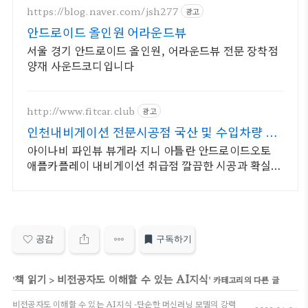
https://blog.naver.com/jsh277
광고
안드로이드 올인원 어라운드뷰
서울 경기 안드로이드 올인원, 어라운드뷰 전문 장착점
양재 사운드코디입니다
http://www.fitcar.club
광고
인천내비게이션 전문시공점 국산 및 수입차량 전
차종시공
아이나비 파인뷰 뷰게라 지니 아틀란 안드로이드오토
애플카플레이 내비게이션 취급점 깔끔한 시공과 확실한
사후관리AS를 책임져 드립니다!
공감
구독하기
책 읽기
비전공자도 이해할 수 있는 AI지식
'
>
' 카테고리의 다른 글
비전공자도 이해할 수 있는 AI지식 -단순한 머신러닝 모델의 강력