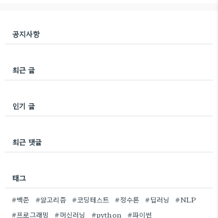
공지사항
최근 글
인기 글
최근 댓글
태그
#백준
#알고리즘
#코딩테스트
#정수론
#딥러닝
#NLP
#프로그래밍
#머신러닝
#python
#파이썬