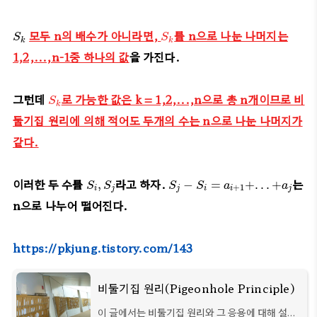
S
k
S
k
모두 n의 배수가 아니라면,
를 n으로 나눈 나머지는
S
S
k
k
1,2,...,n-1중 하나의 값
을 가진다.
S
k
그런데
로 가능한 값은 k = 1,2,...,n으로 총 n개이므로 비
S
k
둘기집 원리에 의해 적어도 두개의 수는 n으로 나눈 나머지가
같다.
S
i
,
S
j
S
j
−
S
i
=
a
i
+
1
+
.
.
.
+
a
j
이러한 두 수를
라고 하자.
는
,
−
=
+
.
.
.
+
S
S
S
S
a
a
+
1
i
j
j
i
i
j
n으로 나누어 떨어진다.
https://pkjung.tistory.com/143
비둘기집 원리(Pigeonhole Principle)
이 글에서는 비둘기집 원리와 그 응용에 대해 설명