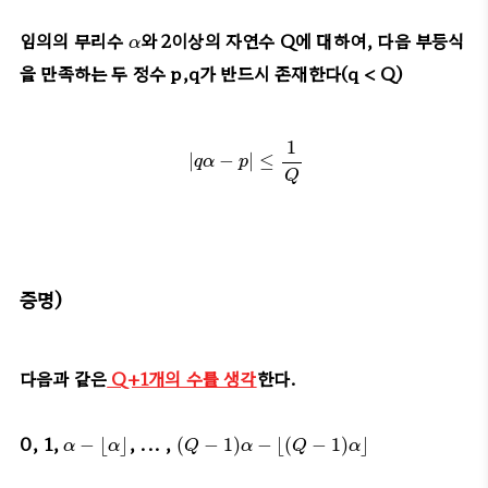
α
임의의 무리수
와 2이상의 자연수 Q에 대하여, 다음 부등식
α
을 만족하는 두 정수 p,q가 반드시 존재한다(q < Q)
|
q
α
−
p
|
≤
1
Q
1
|
−
|
≤
q
α
p
Q
증명)
다음과 같은
Q+1개의 수를 생각
한다.
(
Q
−
1
)
α
−
⌊
(
Q
−
1
)
α
⌋
α
−
⌊
α
⌋
0, 1,
, ... ,
−
⌊
⌋
(
−
1
)
−
⌊
(
−
1
)
⌋
α
α
Q
α
Q
α