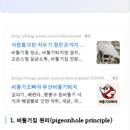
http://blog.naver.com/o0oo0oeat
광고
사랑홈크린 치우기 힘든곳까지 고
객만족!
비둘기똥 청소, 비둘기퇴치망 설치,
고온스팀 살균소독, 비둘기집 전문업
체
https://map.naver.com/p/entry/place/2060951
광고
044
비둘기오빠야 부산비둘기퇴치
실외기, 베란다, 환풍구 등비둘기 서
식과 배설물로 인한 악취, 세균, 위생
문제
1. 비둘기집 원리(pigeonhole principle)