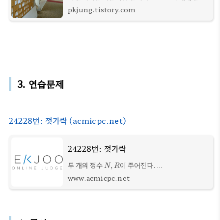
n
+
1
합니다. 1. 역사적 배경 유한집합에서,
개의
+
1
n
pkjung.tistory.com
n
개체를
개 이하의 집합으로 쪼개면 적어도 하나
n
의 집합이 둘 이상의 원소를 가지게 된다는
3. 연습문제
24228번: 젓가락 (acmicpc.net)
24228번: 젓가락
N
,
R
두 개의 정수
이 주어진다.
,
N
R
(
1
≤
N
,
R
≤
10
18
)
18
(
1
≤
,
≤
10
)
N
R
www.acmicpc.net