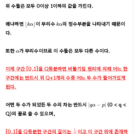
위 수들은 모두 0이상 1이하의 값을 가진다.
⌊
k
α
⌋
k
α
왜냐하면
이 무리수
의 정수부분을 나타내기 때문이
⌊
⌋
k
α
k
α
다.
α
또한
가 무리수이므로 이 수들은 모두 다른 수이다.
α
이제 구간 [0,1]을 Q등분하면 비둘기집 원리에 의해 어느 한
구간에는 반드시 위 Q+1개의 수중 어느 두 수가 들어가있게
된다.
|
q
α
−
p
|
어떤 두 수가 되었든 두 수의 차는 반드시
(0 < q <
|
−
|
q
α
p
Q)의 꼴로 쓸 수 있으며,
1
Q
[0,1]을 Q등분한 구간의 길이는
이고 이 구간 위에 존재하
1