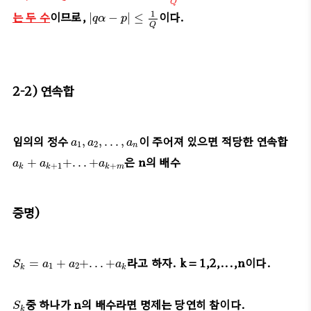
Q
|
q
α
−
p
|
≤
1
Q
는 두 수
이므로,
이다.
1
|
−
|
≤
q
α
p
Q
2-2) 연속합
a
1
,
a
2
,
.
.
.
,
a
n
임의의 정수
이 주어져 있으면 적당한 연속합
,
,
.
.
.
,
a
a
a
1
2
n
a
k
+
a
k
+
1
+
.
.
.
+
a
k
+
m
은 n의 배수
+
+
.
.
.
+
a
a
a
+
1
+
k
k
k
m
증명)
S
k
=
a
1
+
a
2
+
.
.
.
+
a
k
라고 하자. k = 1,2,...,n이다.
=
+
+
.
.
.
+
S
a
a
a
1
2
k
k
S
k
중 하나가 n의 배수라면 명제는 당연히 참이다.
S
k