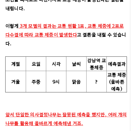
내립니다.
이렇게
3개 모델의 결과는 교통 원활 1표, 교통 체증에 2표로
다수결에 따라 교통 체증이 발생한다
고 결론을 내릴 수 있습니
다.
강남역 교
계절
요일
시각
날씨
예측결과
통체증
교통 체증
겨울
주중
9시
맑음
?
(올바른
예측)
앞서 단일한 의사결정나무는 잘못된 예측을 했지만, 여러 개의
나무를 활용해 올바르게 예측해낸 거죠.