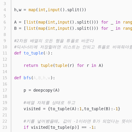
h,w = 
map
(
int
,
input
().split())
A = [
list
(
map
(
int
,
input
().split())) 
for
 _ 
in
ran
B = [
list
(
map
(
int
,
input
().split())) 
for
 _ 
in
ran
#2차원 배열의 모든 행을 튜플로 바꾼다
#딕셔너리에 저장할려면 리스트는 안되고 튜플로 바꿔줘야
def
to_tuple
(
A
):
return
tuple
(
tuple
(r) 
for
 r 
in
 A)
def
bfs
(
A,B,h,w
):
    p = deepcopy(A)
#배열 자체를 상태로 두고
    visited = {to_tuple(A):
1
,to_tuple(B):-
1
}
#키를 넣어봤을때, 값이 -1이라면 B가 되었다는 뜻이
if
 visited[to_tuple(p)] == -
1
: