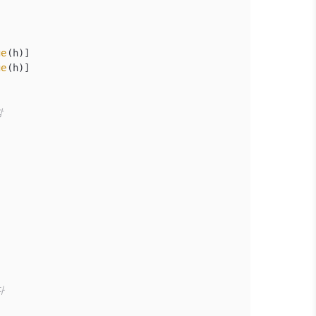
ge
(h)]
ge
(h)]
함
다