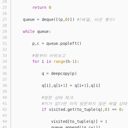
return
0
    queue = deque([(p,
0
)]) 
#(배열, 바꾼 횟수)
while
 queue:
        p,c = queue.popleft()
#행부터 바꿔보고
for
 i 
in
range
(h-
1
):
            q = deepcopy(p)
            q[i],q[i+
1
] = q[i+
1
],q[i]
#방문 상태 체크
#키가 없다면 아직 방문하지 않은 배열 상태
if
 visited.get(to_tuple(q),
0
) == 
0
:
                visited[to_tuple(q)] = 
1
                queue.append((q,c+
1
))