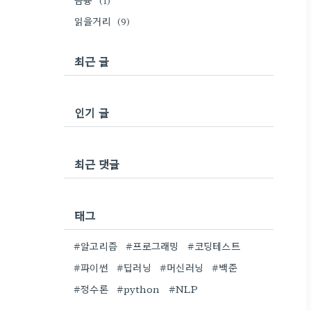
금융
(1)
읽을거리
(9)
최근 글
인기 글
최근 댓글
태그
#알고리즘
#프로그래밍
#코딩테스트
#파이썬
#딥러닝
#머신러닝
#백준
#정수론
#python
#NLP