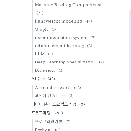
Machine Reading Comprehensi..
(21)
light weight modeling
(47)
Graph
(17)
recommendation system
(7)
reinforcement learning
(2)
LLM
(6)
Deep Learning Specializatio..
(7)
Diffusion
(1)
AI 논문
(45)
AI trend research
(42)
고전이 된 AI 논문
(3)
데이터 분석 프로젝트 연습
(0)
프로그래밍
(293)
프로그래밍 개론
(7)
Python
(81)