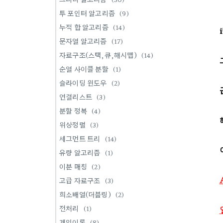
투 포인터 알고리즘
(9)
누적 합 알고리즘
(14)
문자열 알고리즘
(17)
자료구조(스택,큐,해시맵)
(14)
순열 사이클 분할
(1)
슬라이딩 윈도우
(2)
연결리스트
(3)
분할 정복
(4)
위상정렬
(3)
세그먼트 트리
(14)
유량 알고리즘
(1)
이분 매칭
(2)
고급 자료구조
(3)
희소배열(더블링)
(2)
전처리
(1)
게임이론
(8)